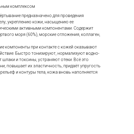
ьным комплексом
ртывание предназначено для проведения
елу, укреплению кожи, насыщению ее
ическими активными компонентами. Содержит
твого моря (60%), морские отложения, коллаген,
е компоненты при контакте с кожей оказывают
ствие. Быстро тонизируют, нормализуют водно-
 шлаки и токсины, устраняют отеки. Всё это
ни, повышает их эластичность, придаёт упругость
 рельеф и контуры тела, кожа вновь наполняется