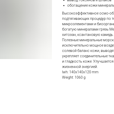
вывод токсинов и шлаков
обогащение кожи минерал
Высокоэффективное осмо-обё
подтягивающих процедур по т
микроэлементами и биоорган
богатую минералами грязь Мер
хитозан, ксантановую камедь.
Полезные минеральные морски
исключительно мощное воздей
солевой баланс кожи, выводят
укрепляет соединительные тка
и гладкость коже. Улучшается
жизненной энергией.
lwh: 140x140x120 mm
Weight: 1060 g